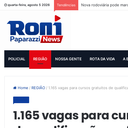
Nova rodoviária pode mar
quarta-feira, agosto 5 2026
Tendências
POLICIAL
REGIÃO
NOSSA GENTE
ROTA DA VIDA
A 
Home
/
REGIÃO
/
1.165 vagas para cursos gratuitos de qualifi
REGIÃO
1.165 vagas para cu